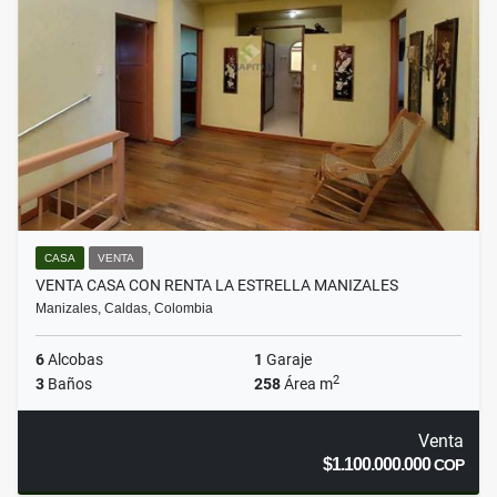
CASA
VENTA
VENTA CASA CON RENTA LA ESTRELLA MANIZALES
Manizales, Caldas, Colombia
6
Alcobas
1
Garaje
2
3
Baños
258
Área m
Venta
$1.100.000.000
COP