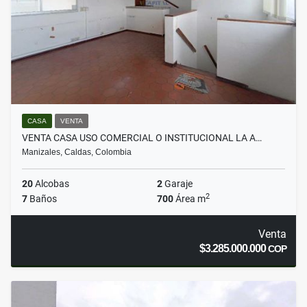
CASA
VENTA
VENTA CASA USO COMERCIAL O INSTITUCIONAL LA A…
Manizales, Caldas, Colombia
20
Alcobas
2
Garaje
2
7
Baños
700
Área m
Venta
$3.285.000.000
COP