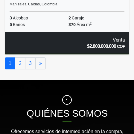
Manizales, Caldas, Colombia
3
Alcobas
2
Garaje
2
5
Baños
370
Área m
Venta
$2.800.000.000
COP
Siguiente
1
2
3
»
QUIÉNES SOMOS
Ofrecemos servicios de intermediación en la compra,