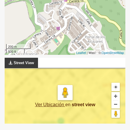
200 m
500 ft
Leaflet
| Wasi - ©
OpenStreetMap
Street View
Ver Ubicación
en
street view