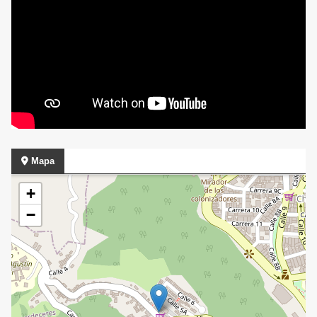
Mapa
+
−