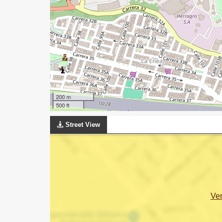
200 m
500 ft
Street View
Ve