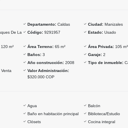
Departamento:
Caldas
Ciudad:
Manizales
ques De La
Código:
9291957
Estado:
Usado
120 m²
Área Terreno:
65 m²
Área Privada:
105 m
Baños:
3
Garaje:
2
Año construcción:
2008
Tipo de inmueble:
C
Venta
Valor Administración:
$320.000 COP
Agua
Balcón
Baño en habitación principal
Biblioteca/Estudio
Clósets
Cocina integral