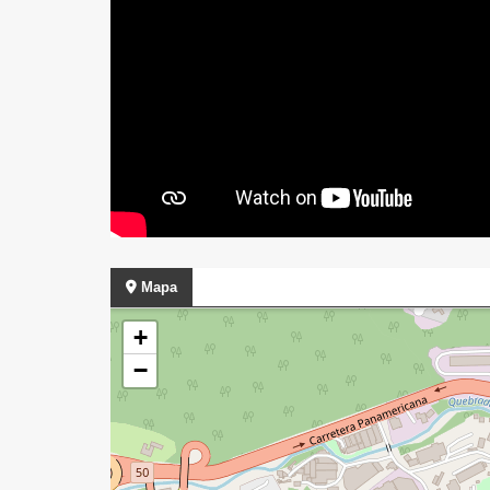
Mapa
+
−