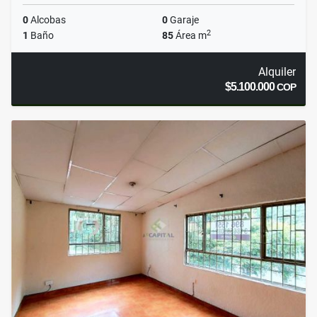
0
Alcobas
0
Garaje
2
1
Baño
85
Área m
Alquiler
$5.100.000
COP