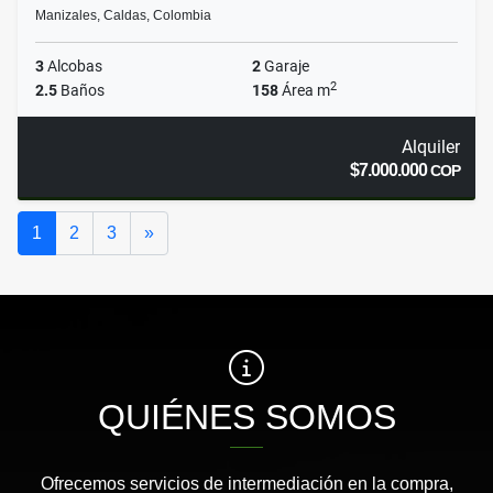
Manizales, Caldas, Colombia
3
Alcobas
2
Garaje
2
2.5
Baños
158
Área m
Alquiler
$7.000.000
COP
Siguiente
1
2
3
»
QUIÉNES SOMOS
Ofrecemos servicios de intermediación en la compra,