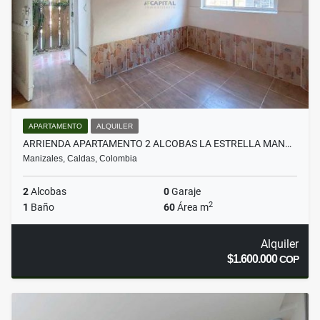
APARTAMENTO
ALQUILER
ARRIENDA APARTAMENTO 2 ALCOBAS LA ESTRELLA MAN…
Manizales, Caldas, Colombia
2
Alcobas
0
Garaje
2
1
Baño
60
Área m
Alquiler
$1.600.000
COP