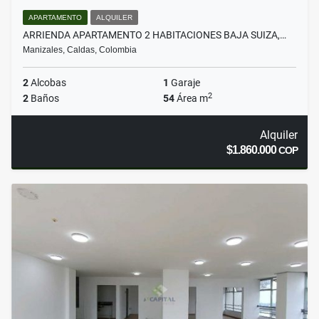
APARTAMENTO
ALQUILER
ARRIENDA APARTAMENTO 2 HABITACIONES BAJA SUIZA,…
Manizales, Caldas, Colombia
2
Alcobas
1
Garaje
2
2
Baños
54
Área m
Alquiler
$1.860.000
COP