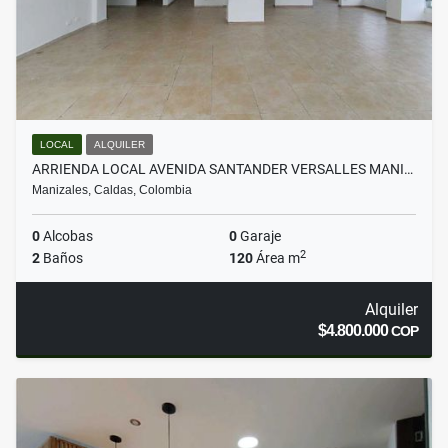
LOCAL
ALQUILER
ARRIENDA LOCAL AVENIDA SANTANDER VERSALLES MANI…
Manizales, Caldas, Colombia
0
Alcobas
0
Garaje
2
2
Baños
120
Área m
Alquiler
$4.800.000
COP