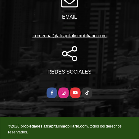
EMAIL
comercial@afcapitalinmobiliario.com
REDES SOCIALES
Facebook
Instagram
YouTube
TikTok
©2026
propiedades.afcapitalinmobiliario.com
, todos los derechos
reservados.