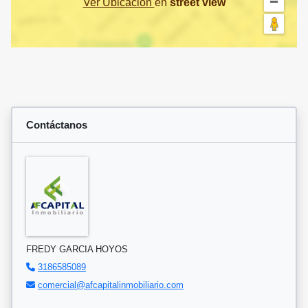
Ver Ubicación
en
street view
Contáctanos
FREDY GARCIA HOYOS
3186585089
comercial@afcapitalinmobiliario.com