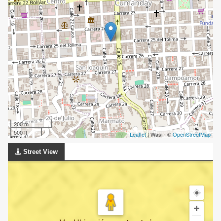
200 m
500 ft
Leaflet
| Wasi - ©
OpenStreetMap
Street View