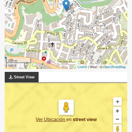
200 m
500 ft
Leaflet
| Wasi - ©
OpenStreetMap
Street View
Ver Ubicación
en
street view