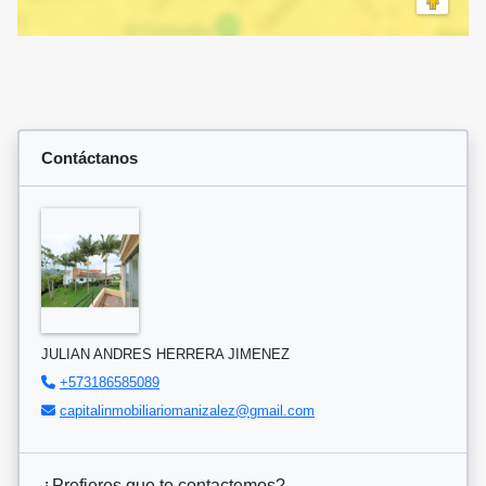
Contáctanos
JULIAN ANDRES HERRERA JIMENEZ
+573186585089
capitalinmobiliariomanizalez@gmail.com
¿Prefieres que te contactemos?