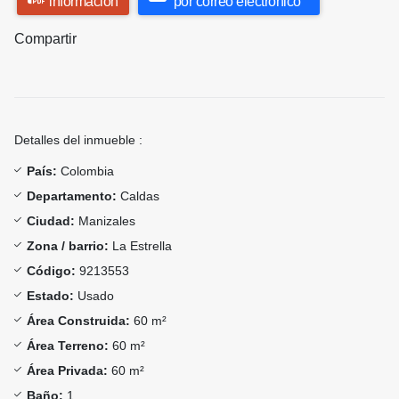
información
por correo electrónico
Compartir
Detalles del inmueble :
País:
Colombia
Departamento:
Caldas
Ciudad:
Manizales
Zona / barrio:
La Estrella
Código:
9213553
Estado:
Usado
Área Construida:
60 m²
Área Terreno:
60 m²
Área Privada:
60 m²
Baño:
1