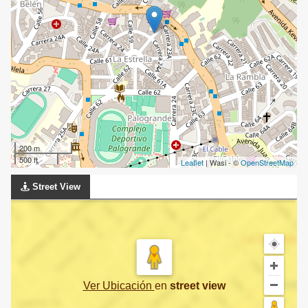
200 m
500 ft
Leaflet
| Wasi - ©
OpenStreetMap
Street View
Ver Ubicación
en
street view