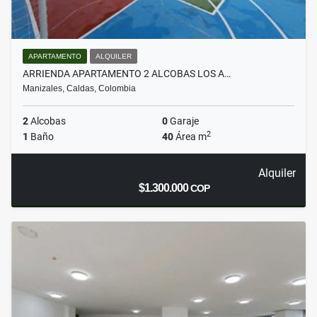
APARTAMENTO
ALQUILER
ARRIENDA APARTAMENTO 2 ALCOBAS LOS A…
Manizales, Caldas, Colombia
2
Alcobas
0
Garaje
2
1
Baño
40
Área m
Alquiler
$1.300.000
COP