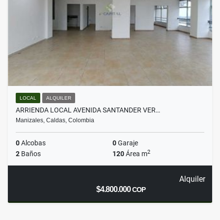
LOCAL
ALQUILER
ARRIENDA LOCAL AVENIDA SANTANDER VER…
Manizales, Caldas, Colombia
0
Alcobas
0
Garaje
2
2
Baños
120
Área m
Alquiler
$4.800.000
COP