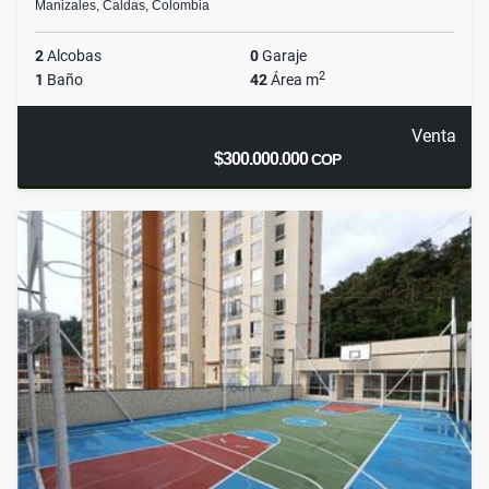
Manizales, Caldas, Colombia
2
Alcobas
0
Garaje
2
1
Baño
42
Área m
Venta
$300.000.000
COP