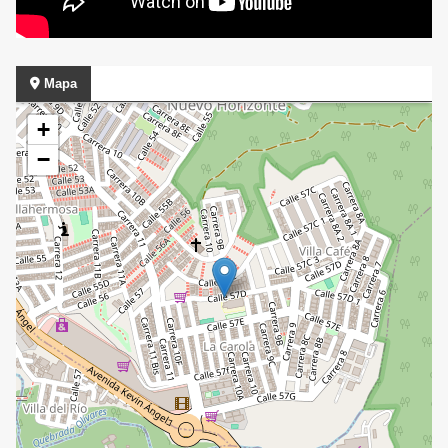
Mapa
+
−