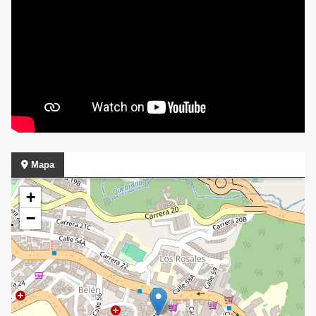
Mapa
+
−