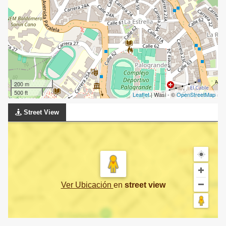
200 m
500 ft
Leaflet
| Wasi - ©
OpenStreetMap
Street View
Ver Ubicación
en
street view