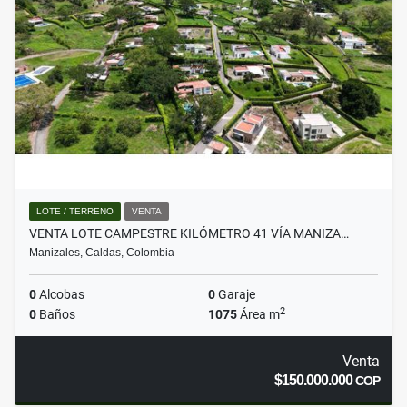
LOTE / TERRENO
VENTA
VENTA LOTE CAMPESTRE KILÓMETRO 41 VÍA MANIZA…
Manizales, Caldas, Colombia
0
Alcobas
0
Garaje
2
0
Baños
1075
Área m
Venta
$150.000.000
COP