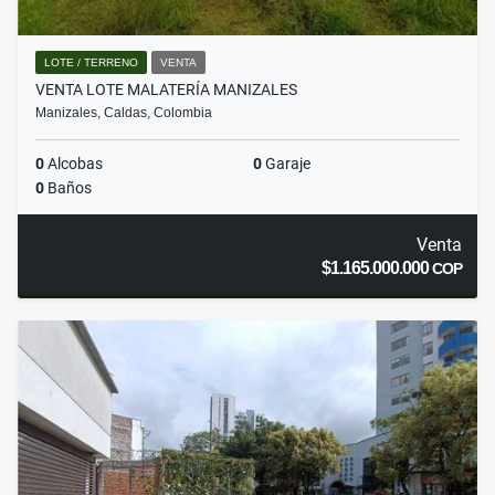
LOTE / TERRENO
VENTA
VENTA LOTE MALATERÍA MANIZALES
Manizales, Caldas, Colombia
0
Alcobas
0
Garaje
0
Baños
Venta
$1.165.000.000
COP