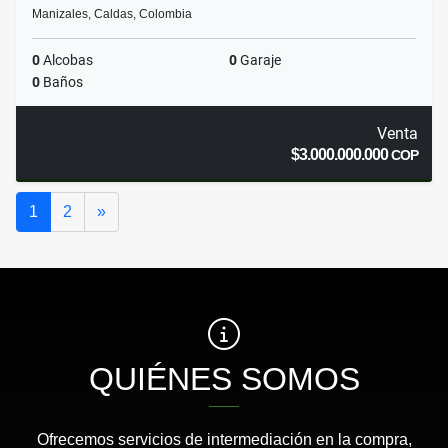
Manizales, Caldas, Colombia
0
Alcobas
0
Garaje
0
Baños
Venta
$3.000.000.000
COP
Siguiente
1
2
»
QUIÉNES SOMOS
Ofrecemos servicios de intermediación en la compra,