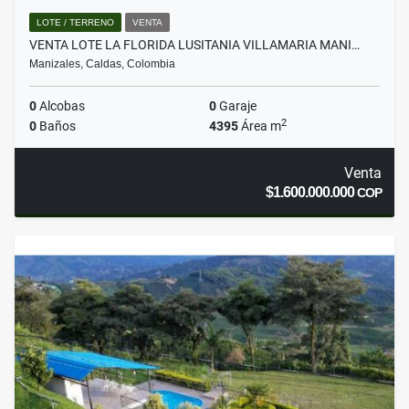
LOTE / TERRENO
VENTA
VENTA LOTE LA FLORIDA LUSITANIA VILLAMARIA MANI…
Manizales, Caldas, Colombia
0
Alcobas
0
Garaje
2
0
Baños
4395
Área m
Venta
$1.600.000.000
COP