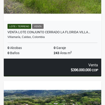
LOTE / TERRENO
VENTA
VENTA LOTE CONJUNTO CERRADO LA FLORIDA VILLA…
Villamaría, Caldas, Colombia
0
Alcobas
0
Garaje
2
0
Baños
243
Área m
Venta
$396.000.000
COP