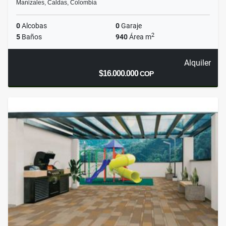
Manizales, Caldas, Colombia
0
Alcobas
0
Garaje
2
5
Baños
940
Área m
Alquiler
$16.000.000
COP