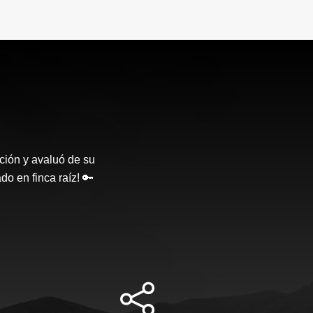
ción y avaluó de su
o en finca raíz! 🔑