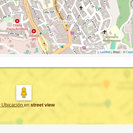
Leaflet
| Wasi - ©
Ope
r Ubicación
en
street view