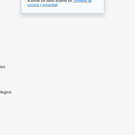
Al enviar tus datos aceptas los
Términos de
servicio y privacidad
des
legios