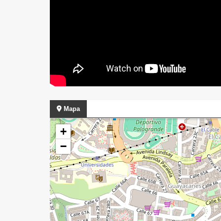
Mapa
+
−