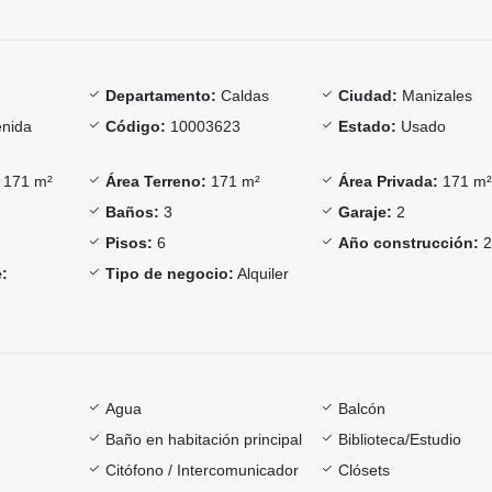
Departamento:
Caldas
Ciudad:
Manizales
nida
Código:
10003623
Estado:
Usado
171 m²
Área Terreno:
171 m²
Área Privada:
171 m
Baños:
3
Garaje:
2
Pisos:
6
Año construcción:
2
:
Tipo de negocio:
Alquiler
Agua
Balcón
Baño en habitación principal
Biblioteca/Estudio
Citófono / Intercomunicador
Clósets