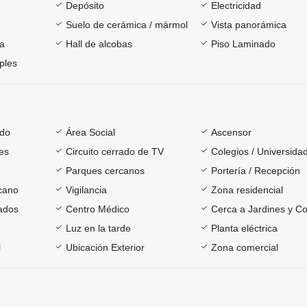
Depósito
Electricidad
Suelo de cerámica / mármol
Vista panorámica
ía
Hall de alcobas
Piso Laminado
ples
ado
Área Social
Ascensor
es
Circuito cerrado de TV
Colegios / Universida
Parques cercanos
Portería / Recepción
rcano
Vigilancia
Zona residencial
ados
Centro Médico
Cerca a Jardines y Co
Luz en la tarde
Planta eléctrica
l
Ubicación Exterior
Zona comercial