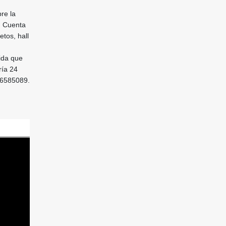
re la
. Cuenta
tos, hall
ida que
ría 24
186585089.