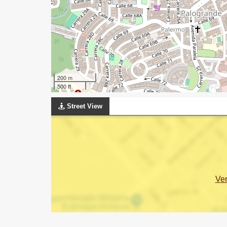
200 m
500 ft
Street View
Ve