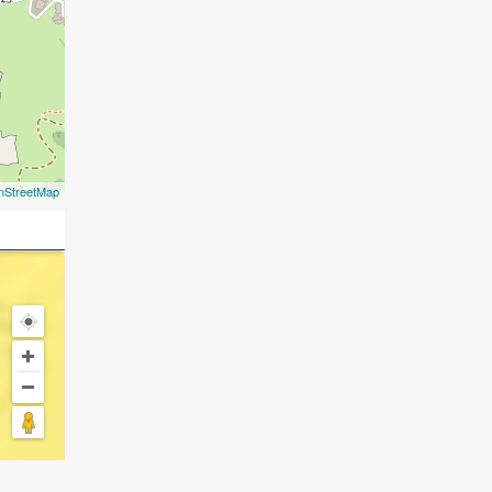
nStreetMap