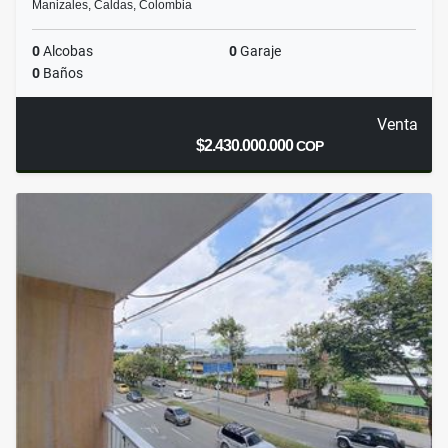
Manizales, Caldas, Colombia
0
Alcobas
0
Garaje
0
Baños
Venta
$2.430.000.000
COP