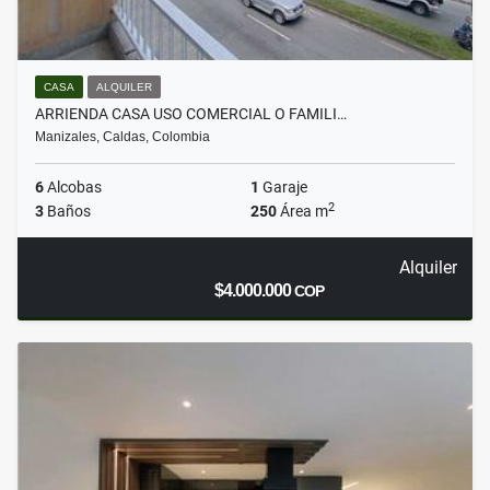
CASA
ALQUILER
ARRIENDA CASA USO COMERCIAL O FAMILI…
Manizales, Caldas, Colombia
6
Alcobas
1
Garaje
2
3
Baños
250
Área m
Alquiler
$4.000.000
COP