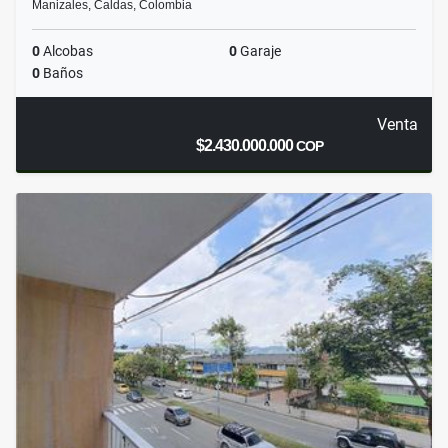
Manizales, Caldas, Colombia
0
Alcobas
0
Garaje
0
Baños
Venta
$2.430.000.000
COP