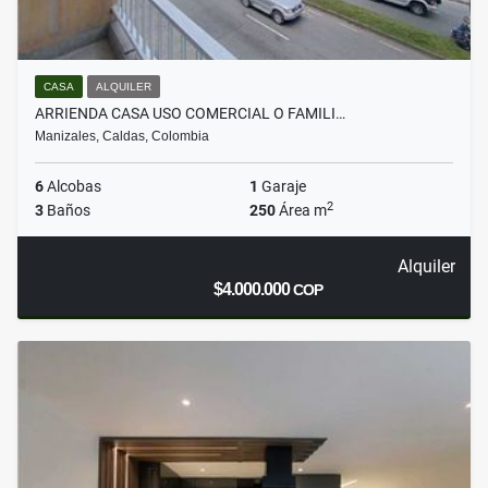
CASA
ALQUILER
ARRIENDA CASA USO COMERCIAL O FAMILI…
Manizales, Caldas, Colombia
6
Alcobas
1
Garaje
2
3
Baños
250
Área m
Alquiler
$4.000.000
COP