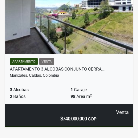
APARTAMENTO
VENTA
APARTAMENTO 3 ALCOBAS CONJUNTO CERRA…
Manizales, Caldas, Colombia
3
Alcobas
1
Garaje
2
2
Baños
98
Área m
Venta
$740.000.000
COP