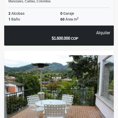
Manizales, Caldas, Colombia
2
Alcobas
0
Garaje
2
1
Baño
60
Área m
Alquiler
$1.600.000
COP