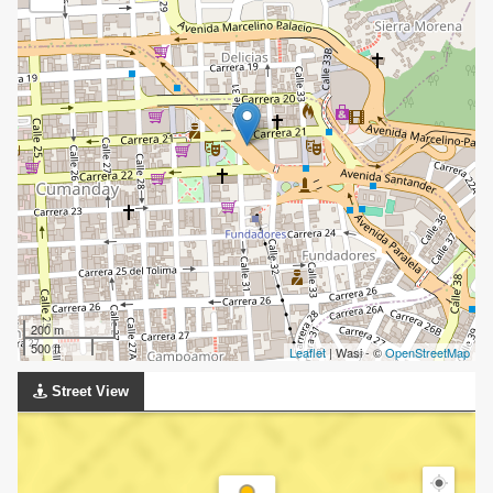
200 m
500 ft
Leaflet
| Wasi - ©
OpenStreetMap
Street View