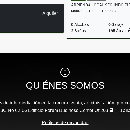
Manizales, Caldas, Colombia
Alquiler
0
Alcobas
0
Garaje
2
Baños
165
Área m
A
$7.000.000
QUIÉNES SOMOS
s de intermediación en la compra, venta, administración, promo
3C No 62-06 Edificio Forum Business Center Of 203 🏢 ¡Tu aliad
Políticas de privacidad