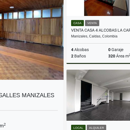
CASA
VENTA
Manizales, Caldas, Colombia
4
Alcobas
0
Garaje
2
Baños
320
Área m
$380.000.000
RSALLES MANIZALES
2
 m
LOCAL
ALQUILER