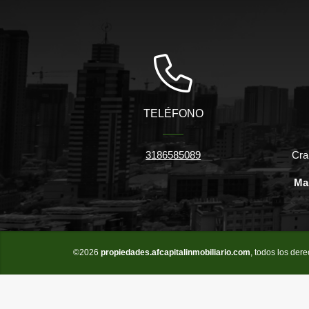
TELÉFONO
3186585089
Cra
Ma
©2026
propiedades.afcapitalinmobiliario.com
, todos los der