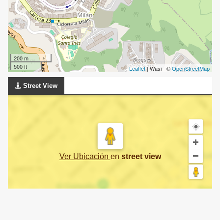
200 m
500 ft
Leaflet
| Wasi - ©
OpenStreetMap
Street View
Ver Ubicación
en
street view