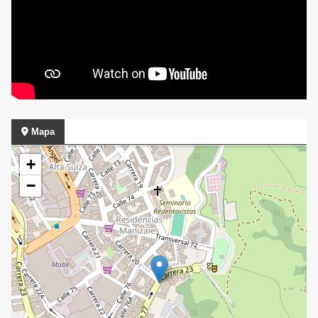
Mapa
+
−