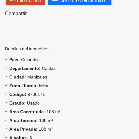
información
por correo electrónico
Compartir
Detalles del inmueble :
País:
Colombia
Departamento:
Caldas
Ciudad:
Manizales
Zona / barrio:
Milán
Código:
9736171
Estado:
Usado
Área Construida:
108 m²
Área Terreno:
108 m²
Área Privada:
108 m²
Alcobas:
3