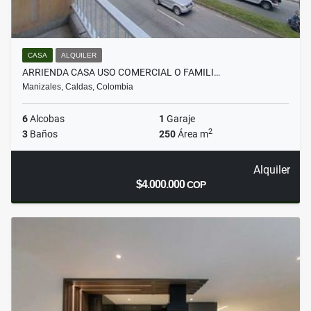
CASA
ALQUILER
ARRIENDA CASA USO COMERCIAL O FAMILI…
Manizales, Caldas, Colombia
6
Alcobas
1
Garaje
2
3
Baños
250
Área m
Alquiler
$4.000.000
COP