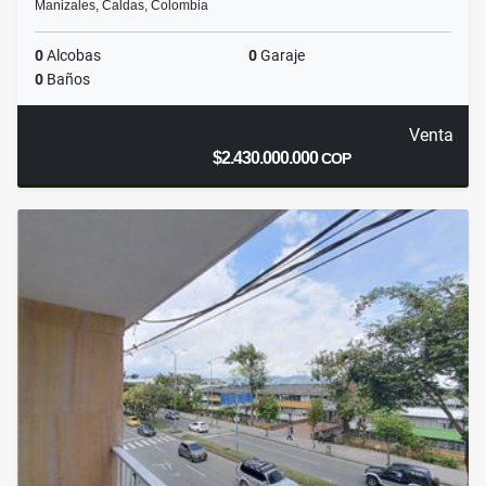
Manizales, Caldas, Colombia
0
Alcobas
0
Garaje
0
Baños
Venta
$2.430.000.000
COP