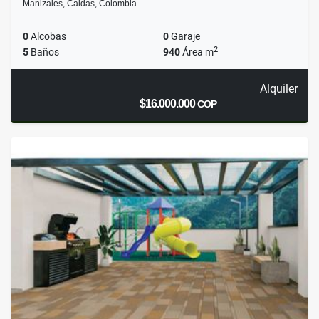
Manizales, Caldas, Colombia
0
Alcobas
0
Garaje
2
5
Baños
940
Área m
Alquiler
$16.000.000
COP