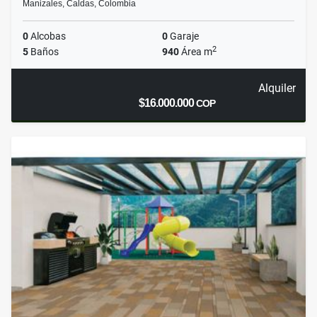
Manizales, Caldas, Colombia
0
Alcobas
0
Garaje
2
5
Baños
940
Área m
Alquiler
$16.000.000
COP