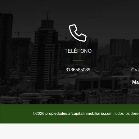
TELÉFONO
3186585089
Cra
Ma
©2026
propiedades.afcapitalinmobiliario.com
, todos los der