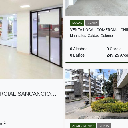
LOCAL
VENTA
Manizales, Caldas, Colombia
0
Alcobas
0
Garaje
0
Baños
249.25
Áre
$1.410.500.000
RCIAL SANCANCIO…
2
 m
APARTAMENTO
VENTA