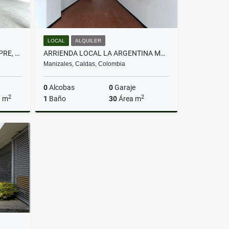
LOCAL
ALQUILER
VENTA LOCAL COMERCIAL, CHIPRE, MANIZALES
ARRIENDA LOCAL LA ARGENTINA MANIZALES
Manizales, Caldas, Colombia
0
Alcobas
0
Garaje
2
2
a m
1
Baño
30
Área m
Venta
Alquiler
$1.300.000