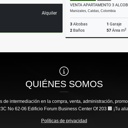
Manizales, Caldas, Colombia
Alquiler
3
Alcobas
1
Garaje
2
2
Baños
57
Área m
$310.000.000
QUIÉNES SOMOS
s de intermediación en la compra, venta, administración, promo
3C No 62-06 Edificio Forum Business Center Of 203 🏢 ¡Tu aliad
Políticas de privacidad