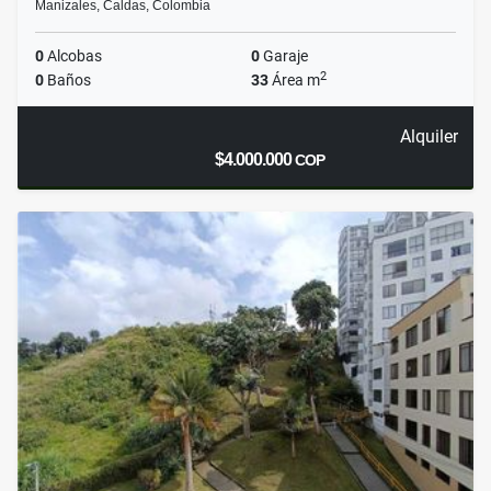
Manizales, Caldas, Colombia
0
Alcobas
0
Garaje
2
0
Baños
33
Área m
Alquiler
$4.000.000
COP