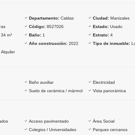
Departamento:
Caldas
Ciudad:
Manizales
ras
Código:
8527026
Estado:
Usado
34 m²
Baño:
1
Estrato:
4
Año construcción:
2022
Tipo de inmueble:
Lo
Alquiler
Baño auxiliar
Electricidad
Suelo de cerámica / mármol
Vista panorámica
ados
Acceso pavimentado
Área Social
Colegios / Universidades
Parques cercanos