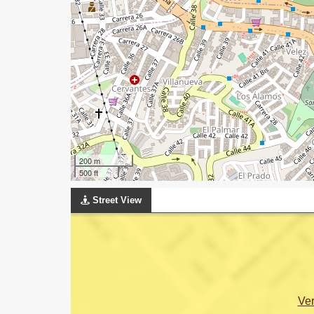
200 m
500 ft
Street View
Ve