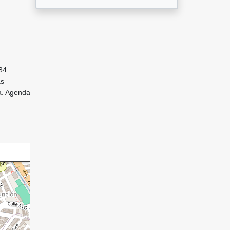
34
as
ca. Agenda