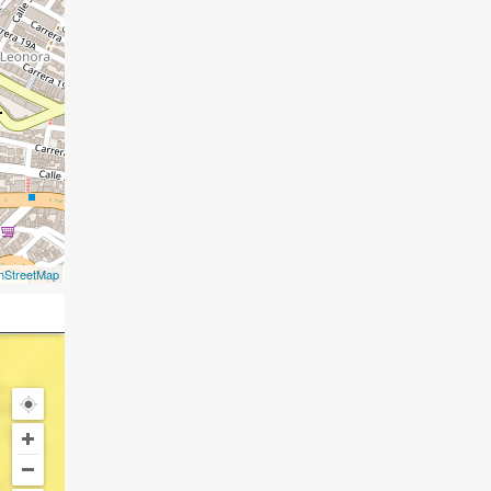
nStreetMap