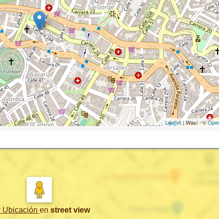
Leaflet
| Wasi - ©
Ope
r Ubicación
en
street view