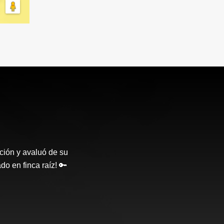
ción y avaluó de su
o en finca raíz! 🔑