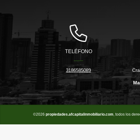
TELÉFONO
3186585089
Cra
Ma
©2026
propiedades.afcapitalinmobiliario.com
, todos los der