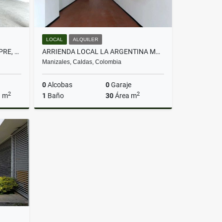
LOCAL
ALQUILER
VENTA LOCAL COMERCIAL, CHIPRE, MANIZALES
ARRIENDA LOCAL LA ARGENTINA MANIZALES
Manizales, Caldas, Colombia
0
Alcobas
0
Garaje
2
2
a m
1
Baño
30
Área m
Venta
Alquiler
$1.300.000