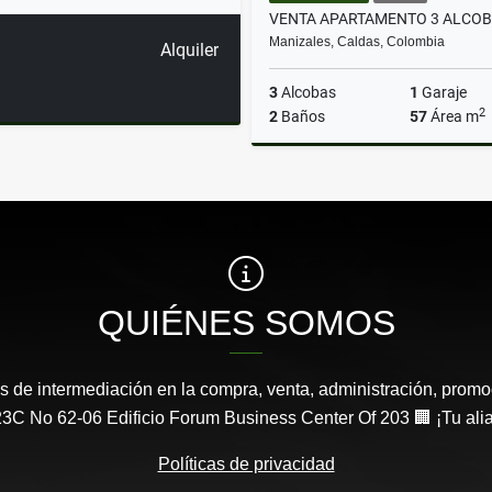
Manizales, Caldas, Colombia
Alquiler
3
Alcobas
1
Garaje
2
2
Baños
57
Área m
$310.000.000
QUIÉNES SOMOS
s de intermediación en la compra, venta, administración, promo
3C No 62-06 Edificio Forum Business Center Of 203 🏢 ¡Tu aliad
Políticas de privacidad