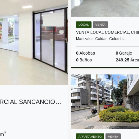
LOCAL
VENTA
Manizales, Caldas, Colombia
0
Alcobas
0
Garaje
0
Baños
249.25
Áre
$1.410.500.000
RCIAL SANCANCIO…
2
 m
APARTAMENTO
VENTA