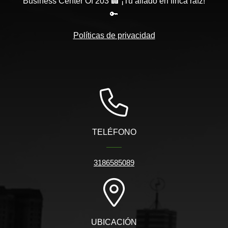
Business Center Of 203 🏢 ¡Tu aliado en finca raíz!
🔑
Políticas de privacidad
TELÉFONO
3186585089
UBICACIÓN