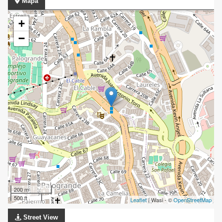
Mapa
+
−
200 m
500 ft
Leaflet
| Wasi - ©
OpenStreetMap
Street View