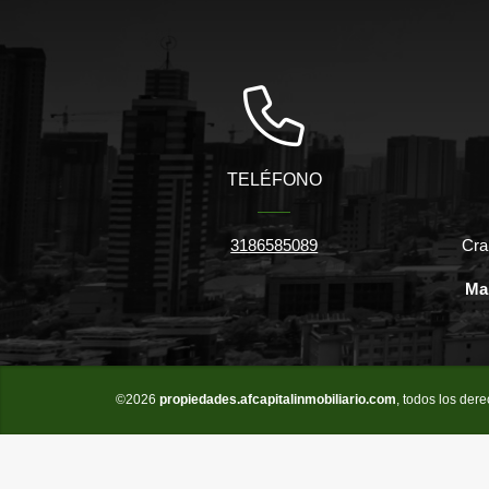
TELÉFONO
3186585089
Cra
Ma
©2026
propiedades.afcapitalinmobiliario.com
, todos los der