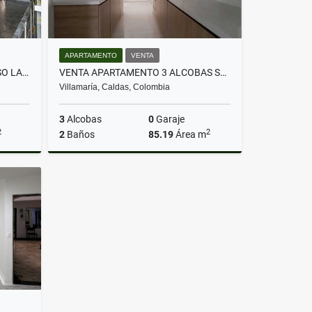
APARTAMENTO
VENTA
ARRIENDA LOCAL SEGUNDO PISO LA ENEA MANIZALES
VENTA APARTAMENTO 3 ALCOBAS SECTOR EL CRUCERO VILLAMARIA MANIZALES
Villamaría, Caldas, Colombia
3
Alcobas
0
Garaje
2
2
2
Baños
85.19
Área m
lquiler
Venta
$367.000.000