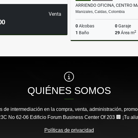
Manizales, Caldas, Colombia
Venta
00
0
Alcobas
0
Garaje
2
1
Baño
29
Área m
A
$900.000
QUIÉNES SOMOS
s de intermediación en la compra, venta, administración, promo
3C No 62-06 Edificio Forum Business Center Of 203 🏢 ¡Tu aliad
Políticas de privacidad