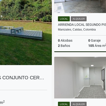
LOCAL
ALQUILER
Manizales, Caldas, Colombia
0
Alcobas
0
Garaje
2
Baños
105
Área m
A
$4.500.000
S CONJUNTO CER…
2
 m
LOCAL
ALQUILER