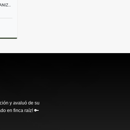
ARRIENDO OFICINA, CENTRO MANIZALES, CALDAS
lquiler
ción y avaluó de su
o en finca raíz! 🔑