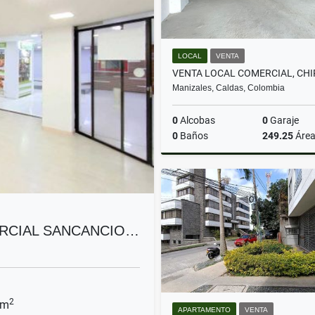
LOCAL
VENTA
Manizales, Caldas, Colombia
0
Alcobas
0
Garaje
0
Baños
249.25
Áre
$1.410.500.000
RCIAL SANCANCIO…
2
 m
APARTAMENTO
VENTA