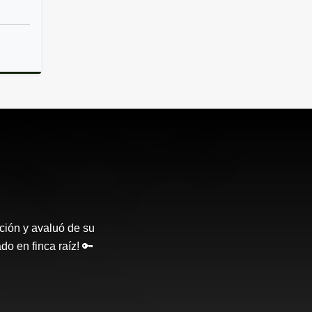
lquiler
ción y avaluó de su
o en finca raíz! 🔑