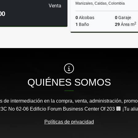
Manizales, Caldas, Colombia
Venta
00
0
Alcobas
0
Garaje
2
1
Baño
29
Área m
A
$900.000
QUIÉNES SOMOS
s de intermediación en la compra, venta, administración, promo
3C No 62-06 Edificio Forum Business Center Of 203 🏢 ¡Tu aliad
Políticas de privacidad