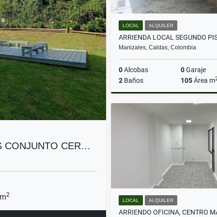
LOCAL
ALQUILER
Manizales, Caldas, Colombia
0
Alcobas
0
Garaje
2
Baños
105
Área m
A
$4.500.000
S CONJUNTO CER…
2
 m
LOCAL
ALQUILER