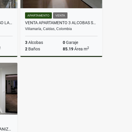
APARTAMENTO
VENTA
ARRIENDA LOCAL SEGUNDO PISO LA ENEA MANIZALES
VENTA APARTAMENTO 3 ALCOBAS SECTOR EL CRUCERO VILLAMARIA MANIZALES
Villamaría, Caldas, Colombia
3
Alcobas
0
Garaje
2
2
2
Baños
85.19
Área m
lquiler
Venta
$367.000.000
ARRIENDO OFICINA, CENTRO MANIZALES, CALDAS