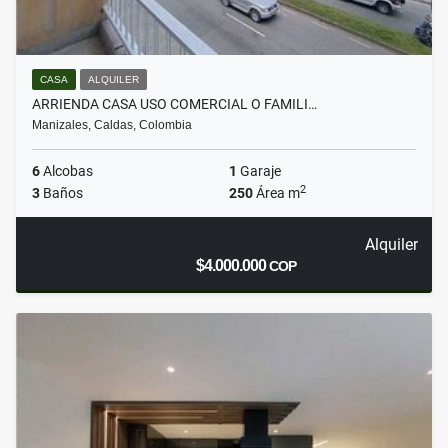
CASA
ALQUILER
ARRIENDA CASA USO COMERCIAL O FAMILI…
Manizales, Caldas, Colombia
6
Alcobas
1
Garaje
2
3
Baños
250
Área m
Alquiler
$4.000.000
COP