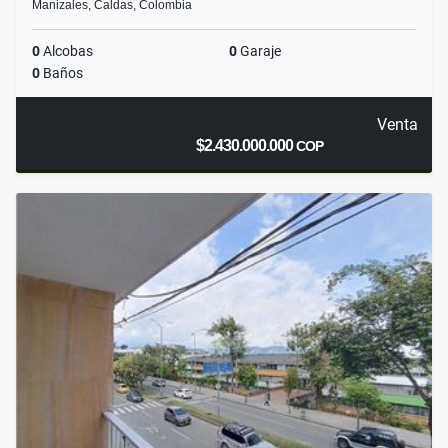
Manizales, Caldas, Colombia
0
Alcobas
0
Garaje
0
Baños
Venta
$2.430.000.000
COP