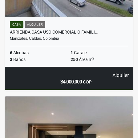
CASA
ALQUILER
ARRIENDA CASA USO COMERCIAL O FAMILI…
Manizales, Caldas, Colombia
6
Alcobas
1
Garaje
2
3
Baños
250
Área m
Alquiler
$4.000.000
COP