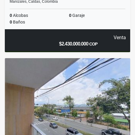
Manizales, Caldas, Colombia
0
Alcobas
0
Garaje
0
Baños
Venta
$2.430.000.000
COP