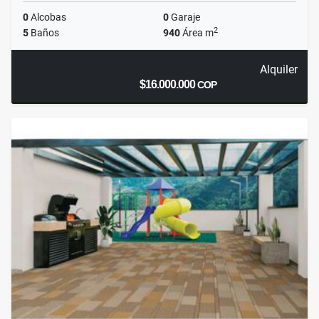
0
Alcobas
0
Garaje
2
5
Baños
940
Área m
Alquiler
$16.000.000
COP