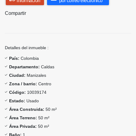
información
por correo electrónico
Compartir
Detalles del inmueble :
País:
Colombia
Departamento:
Caldas
Ciudad:
Manizales
Zona / barrio:
Centro
Código:
10039174
Estado:
Usado
Área Construida:
50 m²
Área Terreno:
50 m²
Área Privada:
50 m²
Baño:
1