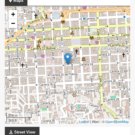
Mapa
+
−
200 m
500 ft
Leaflet
| Wasi - ©
OpenStreetMap
Street View