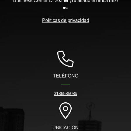
Business Center Of 203 🏢 ¡Tu aliado en finca raíz!
🔑
Políticas de privacidad
TELÉFONO
3186585089
UBICACIÓN