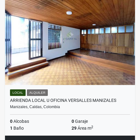
LOCAL
ALQUILER
ARRIENDA LOCAL U OFICINA VERSALLES MANIZALES
Manizales, Caldas, Colombia
0
Alcobas
0
Garaje
2
1
Baño
29
Área m