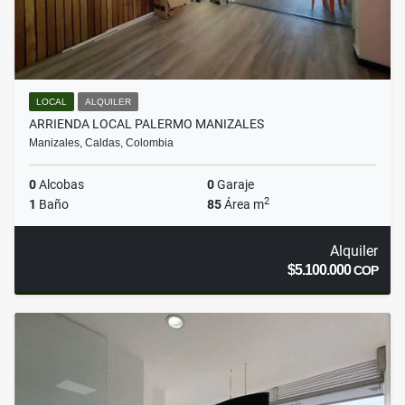
LOCAL
ALQUILER
ARRIENDA LOCAL PALERMO MANIZALES
Manizales, Caldas, Colombia
0
Alcobas
0
Garaje
2
1
Baño
85
Área m
Alquiler
$5.100.000
COP