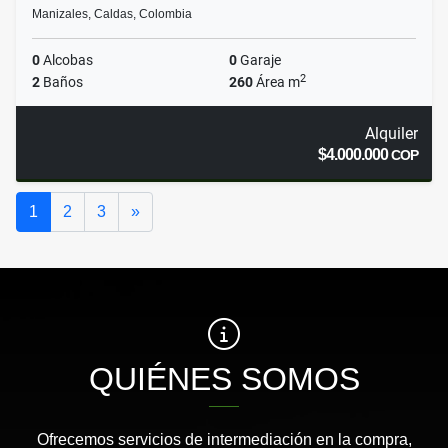
Manizales, Caldas, Colombia
0
Alcobas
0
Garaje
2
2
Baños
260
Área m
Alquiler
$4.000.000
COP
Siguiente
1
2
3
»
QUIÉNES SOMOS
Ofrecemos servicios de intermediación en la compra,