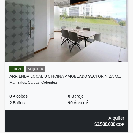
LOCAL
ALQUILER
ARRIENDA LOCAL U OFICINA AMOBLADO SECTOR NIZA M…
Manizales, Caldas, Colombia
0
Alcobas
0
Garaje
2
2
Baños
90
Área m
Alquiler
$3.500.000
COP