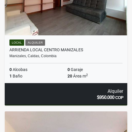
LOCAL
ALQUILER
ARRIENDA LOCAL CENTRO MANIZALES
Manizales, Caldas, Colombia
0
Alcobas
0
Garaje
2
1
Baño
20
Área m
Alquiler
$950.000
COP