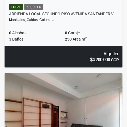
LOCAL
ALQUILER
ARRIENDA LOCAL SEGUNDO PISO AVENIDA SANTANDER V…
Manizales, Caldas, Colombia
0
Alcobas
0
Garaje
2
3
Baños
250
Área m
Alquiler
$4.200.000
COP