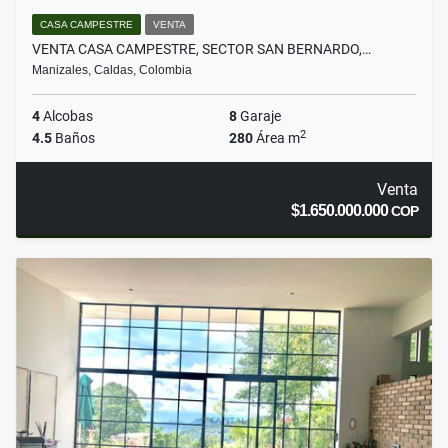
CASA CAMPESTRE
VENTA
VENTA CASA CAMPESTRE, SECTOR SAN BERNARDO,…
Manizales, Caldas, Colombia
4
Alcobas
8
Garaje
2
4.5
Baños
280
Área m
Venta
$1.650.000.000
COP