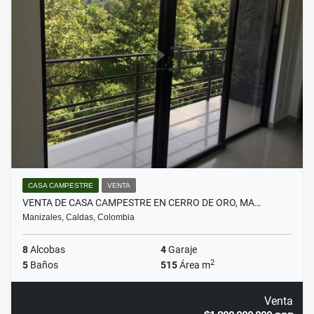
CASA CAMPESTRE
VENTA
VENTA DE CASA CAMPESTRE EN CERRO DE ORO, MA…
Manizales, Caldas, Colombia
8
Alcobas
4
Garaje
2
5
Baños
515
Área m
Venta