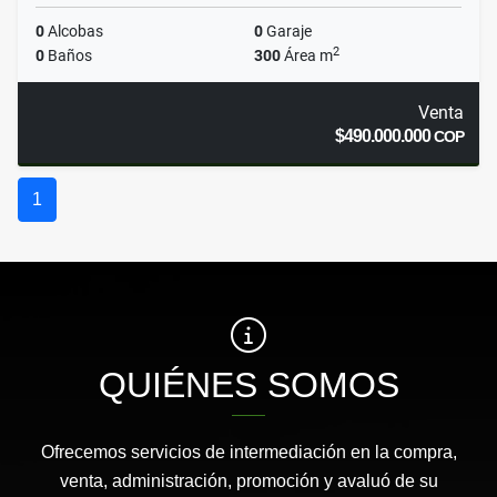
0
Alcobas
0
Garaje
2
0
Baños
300
Área m
Venta
$490.000.000
COP
1
QUIÉNES SOMOS
Ofrecemos servicios de intermediación en la compra,
venta, administración, promoción y avaluó de su