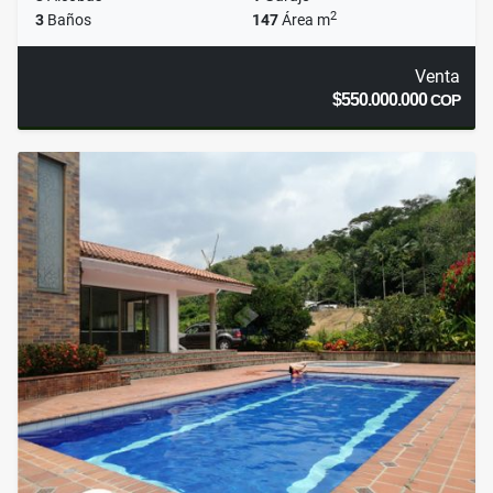
2
3
Baños
147
Área m
Venta
$550.000.000
COP