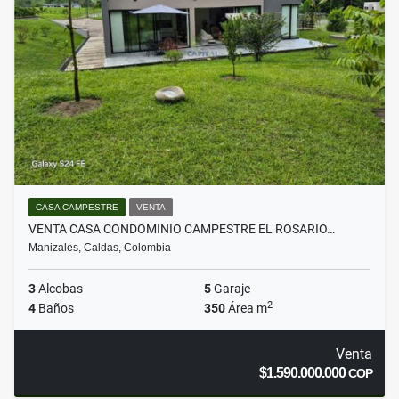
CASA CAMPESTRE
VENTA
VENTA CASA CONDOMINIO CAMPESTRE EL ROSARIO…
Manizales, Caldas, Colombia
3
Alcobas
5
Garaje
2
4
Baños
350
Área m
Venta
$1.590.000.000
COP