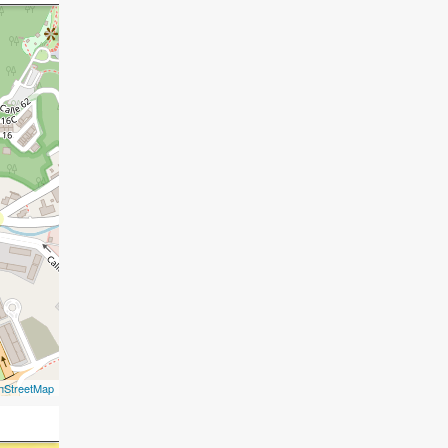
nStreetMap