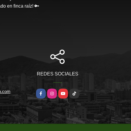
o en finca raíz! 🔑
REDES SOCIALES
io.com
Facebook
Instagram
YouTube
TikTok