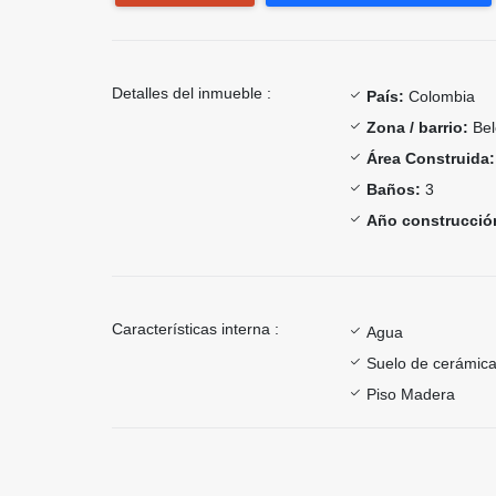
Detalles del inmueble :
País:
Colombia
Zona / barrio:
Bel
Área Construida:
Baños:
3
Año construcció
Características interna :
Agua
Suelo de cerámica
Piso Madera