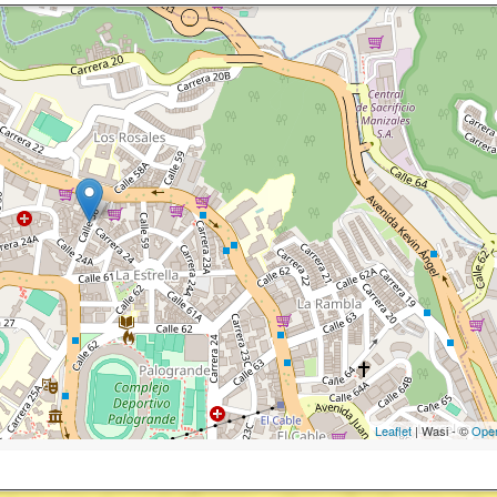
Leaflet
| Wasi - ©
Ope