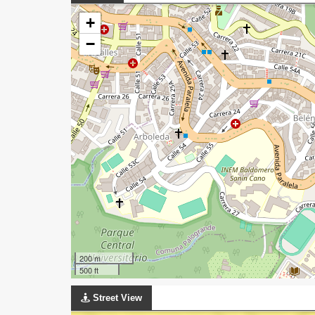
+
−
200 m
500 ft
Street View