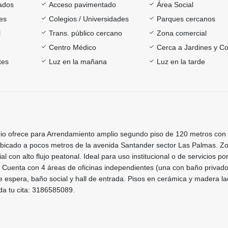
ados
Acceso pavimentado
Área Social
es
Colegios / Universidades
Parques cercanos
l
Trans. público cercano
Zona comercial
Centro Médico
Cerca a Jardines y Co
tes
Luz en la mañana
Luz en la tarde
ario ofrece para Arrendamiento amplio segundo piso de 120 metros co
 ubicado a pocos metros de la avenida Santander sector Las Palmas. Z
l con alto flujo peatonal. Ideal para uso institucional o de servicios po
 Cuenta con 4 áreas de oficinas independientes (una con baño privado
a de espera, baño social y hall de entrada. Pisos en cerámica y madera l
da tu cita: 3186585089.