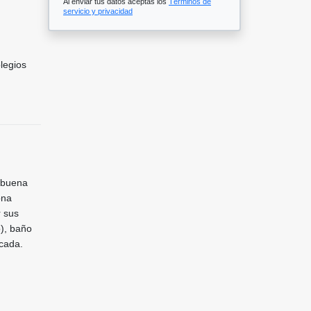
Al enviar tus datos aceptas los
Términos de
servicio y privacidad
legios
n buena
ona
r sus
), baño
acada.