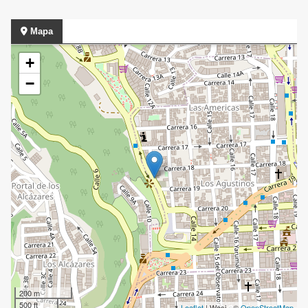
Mapa
+
−
200 m
500 ft
Leaflet
| Wasi - ©
OpenStreetMap