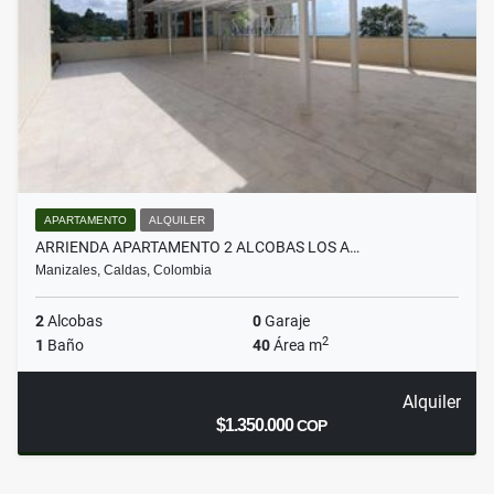
APARTAMENTO
ALQUILER
ARRIENDA APARTAMENTO 2 ALCOBAS LOS A…
Manizales, Caldas, Colombia
2
Alcobas
0
Garaje
2
1
Baño
40
Área m
Alquiler
$1.350.000
COP