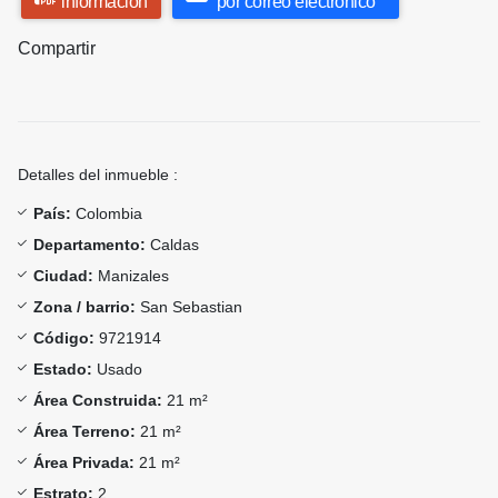
información
por correo electrónico
Compartir
Detalles del inmueble :
País:
Colombia
Departamento:
Caldas
Ciudad:
Manizales
Zona / barrio:
San Sebastian
Código:
9721914
Estado:
Usado
Área Construida:
21 m²
Área Terreno:
21 m²
Área Privada:
21 m²
Estrato:
2