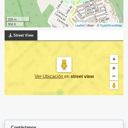
200 m
500 ft
Leaflet
| Wasi - ©
OpenStreetMap
Street View
Ver Ubicación
en
street view
Contáctanos