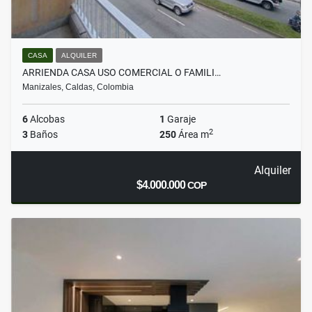
CASA
ALQUILER
ARRIENDA CASA USO COMERCIAL O FAMILI…
Manizales, Caldas, Colombia
6
Alcobas
1
Garaje
2
3
Baños
250
Área m
Alquiler
$4.000.000
COP