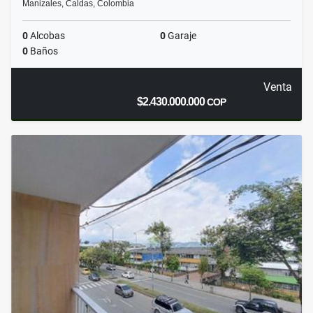
Manizales, Caldas, Colombia
0
Alcobas
0
Garaje
0
Baños
Venta
$2.430.000.000
COP