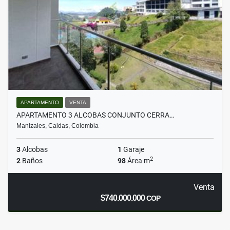
APARTAMENTO
VENTA
APARTAMENTO 3 ALCOBAS CONJUNTO CERRA…
Manizales, Caldas, Colombia
3
Alcobas
1
Garaje
2
2
Baños
98
Área m
Venta
$740.000.000
COP