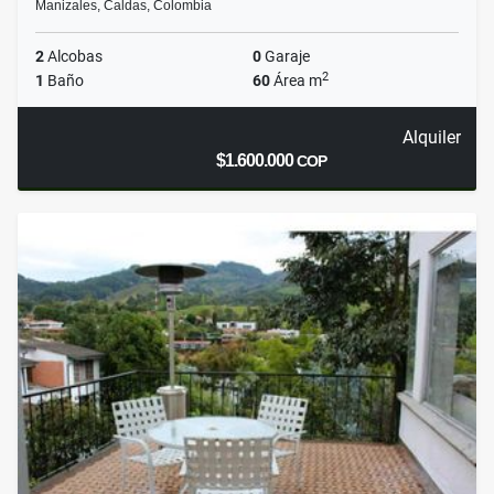
Manizales, Caldas, Colombia
2
Alcobas
0
Garaje
2
1
Baño
60
Área m
Alquiler
$1.600.000
COP