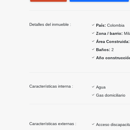
Detalles del inmueble :
País:
Colombia
Zona / barrio:
Mil
Área Construida:
Baños:
2
Año construcció
Características interna :
Agua
Gas domiciliario
Características externas :
Acceso discapacit