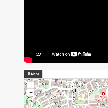
Mapa
+
−