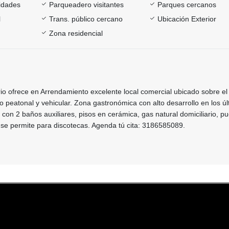
sidades
Parqueadero visitantes
Parques cercanos
l
Trans. público cercano
Ubicación Exterior
Zona residencial
rio ofrece en Arrendamiento excelente local comercial ubicado sobre el
jo peatonal y vehicular. Zona gastronómica con alto desarrollo en los ú
 con 2 baños auxiliares, pisos en cerámica, gas natural domiciliario, p
 se permite para discotecas. Agenda tú cita: 3186585089.