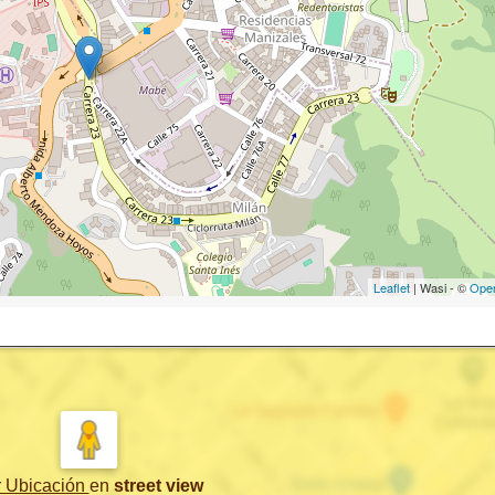
Leaflet
| Wasi - ©
Ope
r Ubicación
en
street view