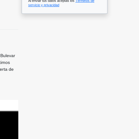
Al enviar tus datos aceptas los
Términos de
servicio y privacidad
 Bulevar
ltimos
uerta de