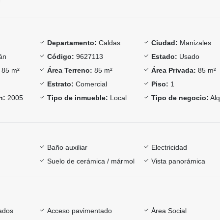
Departamento:
Caldas
Ciudad:
Manizales
án
Código:
9627113
Estado:
Usado
85 m²
Área Terreno:
85 m²
Área Privada:
85 m²
Estrato:
Comercial
Piso:
1
n:
2005
Tipo de inmueble:
Local
Tipo de negocio:
Alq
Baño auxiliar
Electricidad
Suelo de cerámica / mármol
Vista panorámica
ados
Acceso pavimentado
Área Social