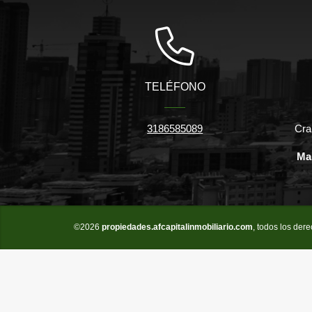
TELÉFONO
3186585089
Cra
Ma
©2026
propiedades.afcapitalinmobiliario.com
, todos los der