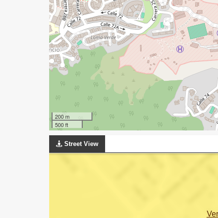
200 m
500 ft
Street View
Ve