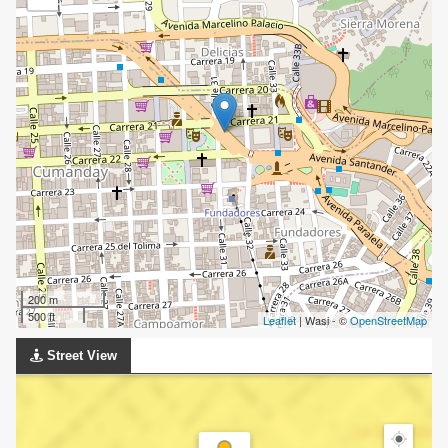
200 m
500 ft
Leaflet
| Wasi - ©
OpenStreetMap
Street View