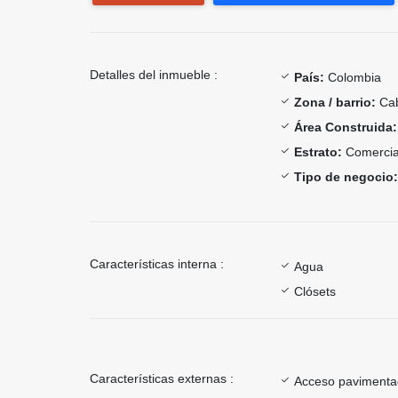
Detalles del inmueble :
País:
Colombia
Zona / barrio:
Cab
Área Construida:
Estrato:
Comercia
Tipo de negocio:
Características interna :
Agua
Clósets
Características externas :
Acceso paviment