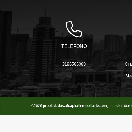
TELÉFONO
3186585089
Cra
Ma
©2026
propiedades.afcapitalinmobiliario.com
, todos los der