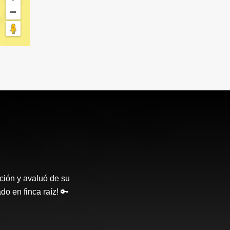
ción y avaluó de su
o en finca raíz! 🔑