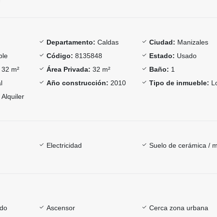
Departamento:
Caldas
Ciudad:
Manizales
le
Código:
8135848
Estado:
Usado
32 m²
Área Privada:
32 m²
Baño:
1
l
Año construcción:
2010
Tipo de inmueble:
Lo
Alquiler
Electricidad
Suelo de cerámica / 
ado
Ascensor
Cerca zona urbana