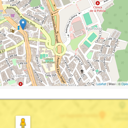
Leaflet
| Wasi - ©
Ope