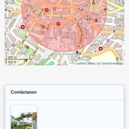
200 m
500 ft
Leaflet
| Wasi - ©
OpenStreetMap
Contáctanos