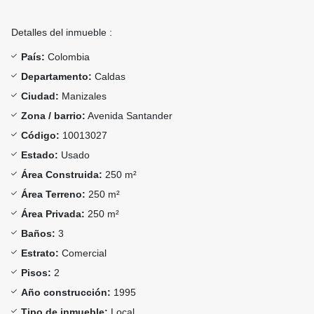
Detalles del inmueble :
País:
Colombia
Departamento:
Caldas
Ciudad:
Manizales
Zona / barrio:
Avenida Santander
Código:
10013027
Estado:
Usado
Área Construida:
250 m²
Área Terreno:
250 m²
Área Privada:
250 m²
Baños:
3
Estrato:
Comercial
Pisos:
2
Año construcción:
1995
Tipo de inmueble:
Local