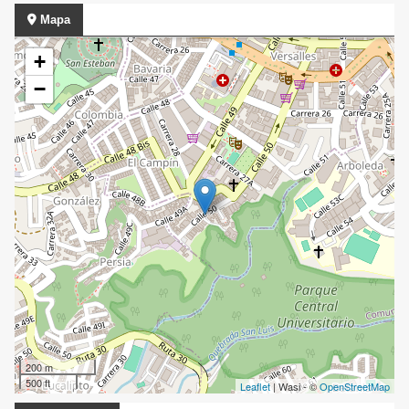
Mapa
+
−
200 m
500 ft
Leaflet
| Wasi - ©
OpenStreetMap