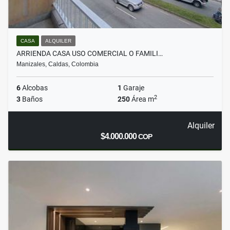
CASA
ALQUILER
ARRIENDA CASA USO COMERCIAL O FAMILI…
Manizales, Caldas, Colombia
6
Alcobas
1
Garaje
2
3
Baños
250
Área m
Alquiler
$4.000.000
COP