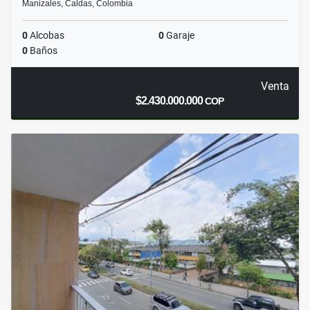
Manizales, Caldas, Colombia
0
Alcobas
0
Garaje
0
Baños
Venta
$2.430.000.000
COP