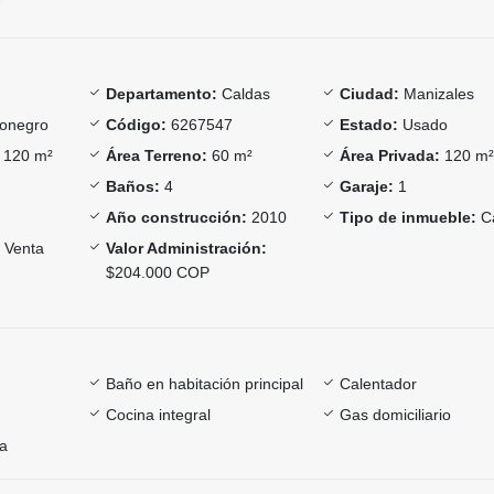
Departamento:
Caldas
Ciudad:
Manizales
onegro
Código:
6267547
Estado:
Usado
120 m²
Área Terreno:
60 m²
Área Privada:
120 m
Baños:
4
Garaje:
1
Año construcción:
2010
Tipo de inmueble:
C
Venta
Valor Administración:
$204.000 COP
Baño en habitación principal
Calentador
Cocina integral
Gas domiciliario
ía