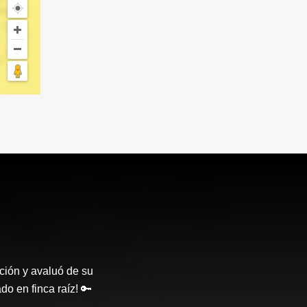
ción y avaluó de su
o en finca raíz! 🔑