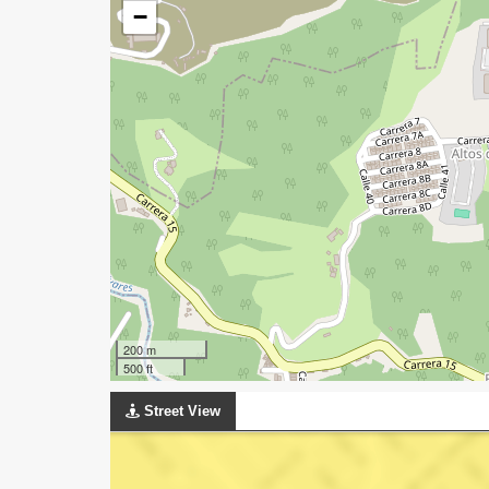
−
200 m
500 ft
Street View