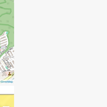
nStreetMap