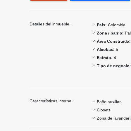
Detalles del inmueble :
País:
Colombia
Zona / barrio:
Pal
Área Construida:
Alcobas:
5
Estrato:
4
Tipo de negocio:
Características interna :
Baño auxiliar
Clósets
Zona de lavander