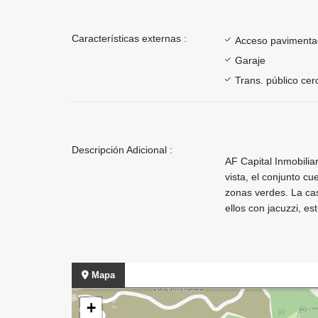
Características externas :
Acceso paviment
Garaje
Trans. público ce
Descripción Adicional :
AF Capital Inmobilia
vista, el conjunto c
zonas verdes. La cas
ellos con jacuzzi, es
Mapa
+