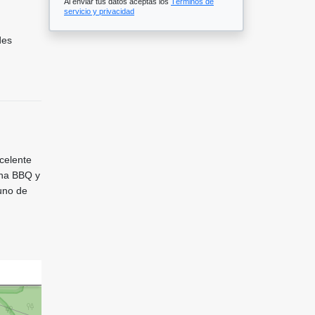
Al enviar tus datos aceptas los
Términos de
servicio y privacidad
des
xcelente
ona BBQ y
 uno de