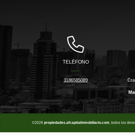
TELÉFONO
3186585089
Cra
Ma
©2026
propiedades.afcapitalinmobiliario.com
, todos los der