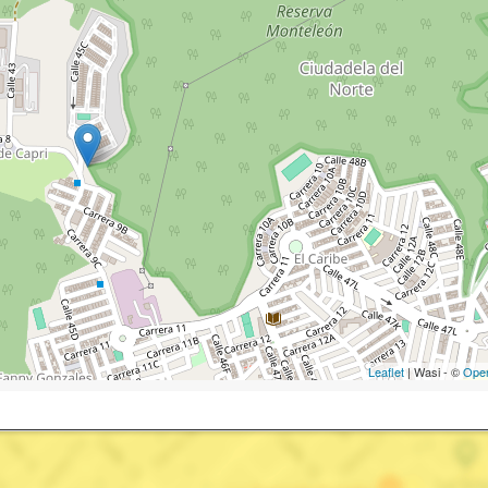
Leaflet
| Wasi - ©
Ope