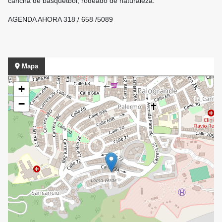
cancha de basquetbol, rodeado de naturaleza.
AGENDA AHORA 318 / 658 /5089
Mapa
+
−