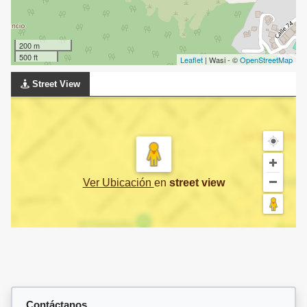
200 m
500 ft
Leaflet
| Wasi - ©
OpenStreetMap
Street View
Ver Ubicación
en
street view
Contáctanos